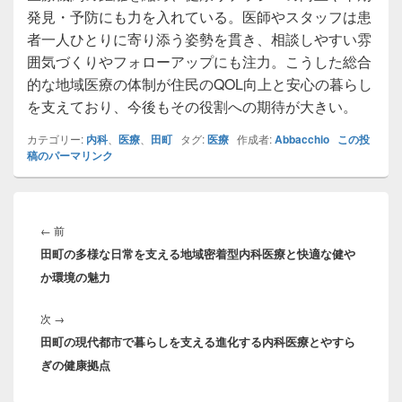
発見・予防にも力を入れている。医師やスタッフは患
者一人ひとりに寄り添う姿勢を貫き、相談しやすい雰
囲気づくりやフォローアップにも注力。こうした総合
的な地域医療の体制が住民のQOL向上と安心の暮らし
を支えており、今後もその役割への期待が大きい。
カテゴリー:
内科
、
医療
、
田町
タグ:
医療
作成者:
Abbacchio
この投
稿のパーマリンク
投
稿
前
←
前
ナ
田町の多様な日常を支える地域密着型内科医療と快適な健や
の
ビ
か環境の魅力
投
ゲ
稿:
ー
次
次
→
シ
田町の現代都市で暮らしを支える進化する内科医療とやすら
の
ョ
ぎの健康拠点
投
ン
稿: