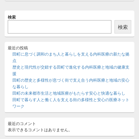
メ
検索
イ
ン
検索
サ
イ
ド
バ
最近の投稿
ー
田町に息づく調和のまち人と暮らしを支える内科医療の新たな拠
ウ
点
ィ
歴史と現代性が交錯する田町で進化する内科医療と地域の健康支
ジ
援
ェ
ッ
田町の歴史と多様性が息づく街で支え合う内科医療と地域の安心
ト
な暮らし
エ
田町の未来都市生活と地域医療がもたらす安心と快適な暮らし
リ
田町で暮らす人と働く人を支える街の多様性と安心の医療ネット
ア
ワーク
最近のコメント
表示できるコメントはありません。