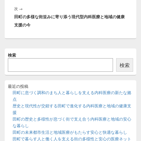
稿:
ー
次
次
→
シ
田町の多様な街並みに寄り添う現代型内科医療と地域の健康
の
ョ
支援の今
投
ン
稿:
メ
検索
イ
ン
検索
サ
イ
ド
バ
最近の投稿
ー
田町に息づく調和のまち人と暮らしを支える内科医療の新たな拠
ウ
点
ィ
歴史と現代性が交錯する田町で進化する内科医療と地域の健康支
ジ
援
ェ
ッ
田町の歴史と多様性が息づく街で支え合う内科医療と地域の安心
ト
な暮らし
エ
田町の未来都市生活と地域医療がもたらす安心と快適な暮らし
リ
田町で暮らす人と働く人を支える街の多様性と安心の医療ネット