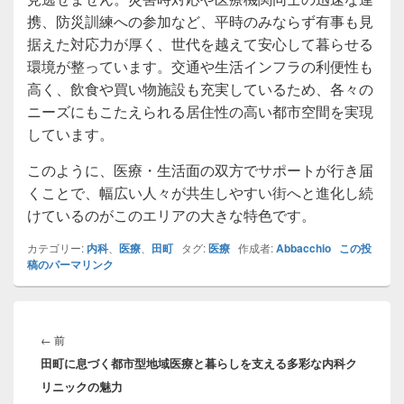
携、防災訓練への参加など、平時のみならず有事も見
据えた対応力が厚く、世代を越えて安心して暮らせる
環境が整っています。交通や生活インフラの利便性も
高く、飲食や買い物施設も充実しているため、各々の
ニーズにもこたえられる居住性の高い都市空間を実現
しています。
このように、医療・生活面の双方でサポートが行き届
くことで、幅広い人々が共生しやすい街へと進化し続
けているのがこのエリアの大きな特色です。
カテゴリー:
内科
、
医療
、
田町
タグ:
医療
作成者:
Abbacchio
この投
稿のパーマリンク
投
稿
前
←
前
ナ
田町に息づく都市型地域医療と暮らしを支える多彩な内科ク
の
ビ
リニックの魅力
投
ゲ