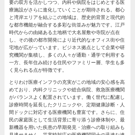
要の双方を活かしつつ、内科や病院をはじめとする医
療施設がさらに進化していくことが期待される。都心
と湾岸エリアを結ぶこの地域は、歴史的背景と現代的
な都市機能が融合する多彩な街並みが魅力です。江戸
時代からの由緒ある土地柄で大名屋敷や寺院が点在
し、その後の都市開発により近代的なオフィス街や住
宅地が広がっています。ビジネス拠点として企業や研
究機関が集積し、多くの人々が通勤・通学で利用する
一方、長年住み続ける住民やファミリー層、学生も多
く見られる点が特徴です。
とりわけ医療インフラの充実がこの地域の安心感を高
めており、内科クリニックや総合病院、救急医療機関
がバランスよく配置されています。働く世代に配慮し
診療時間を延長したクリニックや、定期健康診断・人
間ドックに対応する医療機関も豊富です。さらに、住
民の家庭医として生活背景に寄り添う診療体制や、最
新機器を用いた疾患の早期発見・治療への取り組みも
見逃せません。災害時対応や医療機関同士の迅速な連