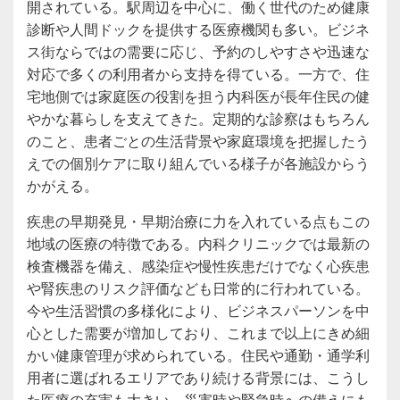
開されている。駅周辺を中心に、働く世代のため健康
診断や人間ドックを提供する医療機関も多い。ビジネ
ス街ならではの需要に応じ、予約のしやすさや迅速な
対応で多くの利用者から支持を得ている。一方で、住
宅地側では家庭医の役割を担う内科医が長年住民の健
やかな暮らしを支えてきた。定期的な診察はもちろん
のこと、患者ごとの生活背景や家庭環境を把握したう
えでの個別ケアに取り組んでいる様子が各施設からう
かがえる。
疾患の早期発見・早期治療に力を入れている点もこの
地域の医療の特徴である。内科クリニックでは最新の
検査機器を備え、感染症や慢性疾患だけでなく心疾患
や腎疾患のリスク評価なども日常的に行われている。
今や生活習慣の多様化により、ビジネスパーソンを中
心とした需要が増加しており、これまで以上にきめ細
かい健康管理が求められている。住民や通勤・通学利
用者に選ばれるエリアであり続ける背景には、こうし
た医療の充実も大きい。災害時や緊急時への備えにも