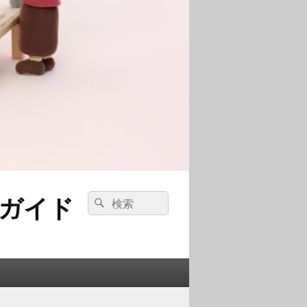
ガイド
検
検
索:
索