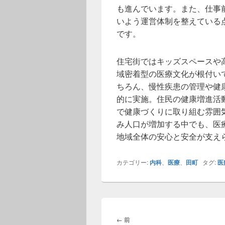
も進んでいます。また、仕事
いよう運営体制を整えている
です。
住宅街ではキッズスペースや
域密着型の医療文化が根付い
ちろん、慢性疾患の管理や健
的に実施。住民の健康増進活
で健康づくりに取り組む雰囲
み人口が増加する中でも、医
地域全体の安心と安全が支え
カテゴリー:
内科
、
医療
、
田町
タグ:
医
投
稿
前
←
前