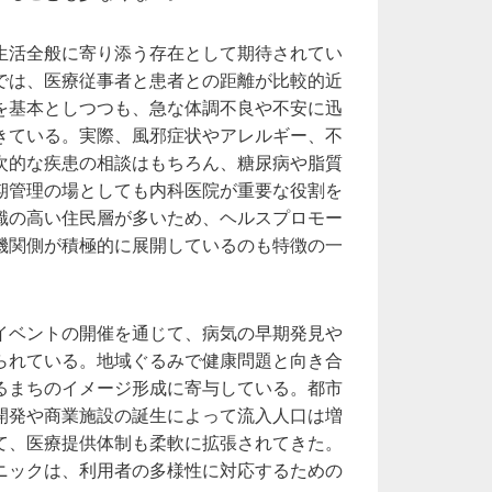
生活全般に寄り添う存在として期待されてい
では、医療従事者と患者との距離が比較的近
を基本としつつも、急な体調不良や不安に迅
きている。実際、風邪症状やアレルギー、不
次的な疾患の相談はもちろん、糖尿病や脂質
期管理の場としても内科医院が重要な役割を
識の高い住民層が多いため、ヘルスプロモー
機関側が積極的に展開しているのも特徴の一
イベントの開催を通じて、病気の早期発見や
られている。地域ぐるみで健康問題と向き合
るまちのイメージ形成に寄与している。都市
開発や商業施設の誕生によって流入人口は増
て、医療提供体制も柔軟に拡張されてきた。
ニックは、利用者の多様性に対応するための