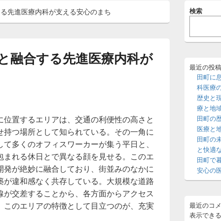
メ
検索
する先進医療内科が支える安心のまち
イ
ン
サ
イ
ド
と融合する先進医療内科が
バ
ー
最近の投
ウ
田町に
ィ
科医療
ジ
歴史と
ェ
療と地
ッ
に位置するエリアは、交通の利便性の高さと
田町の
ト
エ
医療と
せ持つ場所として知られている。
その一角に
リ
田町の
して多くのオフィスワーカーが集う平日と、
ア
と快適
包まれる休日とで異なる顔を見せる。このエ
田町で
開発が絶妙に融合しており、街並みのなかに
安心の
築が違和感なく共存している。大規模な道路
線が交差することから、各方面からアクセス
。このエリアの特徴として目立つのが、充実
最近のコ
表示でき