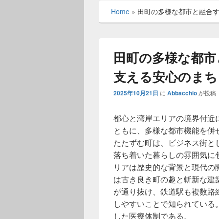
メ
Home
»
田町の多様な都市と融合
ニ
ュ
ー
田町の多様な都市
支える安心のまち
2025年10月21日
に
Abbacchio
が投稿
都心と湾岸エリアの境界付近
ともに、多様な都市機能を併
たたずむ町は、ビジネス街と
落ち着いた暮らしの雰囲気に
リアは歴史的な背景と現代の
は古き良き町の趣と斬新な建
が通り抜け、鉄道駅も複数路
しやすいことで知られている
した医療体制である。