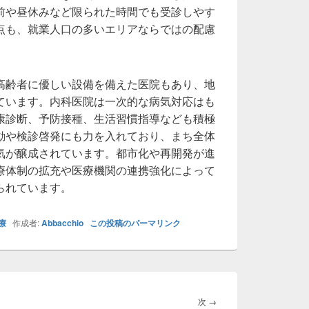
前や昼休みなど限られた時間でも受診しやす
点も、就業人口の多いエリアならではの配慮
高齢者に優しい設備を備えた医院もあり、地
ています。内科医院は一次的な病気対応はも
康診断、予防接種、生活習慣指導なども積極
動や検診啓発にも力を入れており、まち全体
気が醸成されています。都市化や再開発が進
療体制の拡充や医療機関の連携強化によって
られています。
療
作成者:
Abbacchio
この投稿のパーマリンク
次
次
→