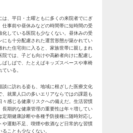
には、平日・土曜ともに多くの来院者でにぎ
。仕事前や昼休みなどの時間帯に短時間の受
強化している医院も少なくない。昼休みの受
ンにも十分配慮された運営形態が築かれてい
離れた住宅街に入ると、家族世帯に親しまれ
医院では、子ども向けや高齢者向けに配慮し
しばしばで、たとえばキッズスペースや車椅
れている。
相談に訪れる姿も、地域に根ざした医療文化
で、就業人口の多いエリアならではの課題も
日々感じる健康リスクへの備えだ。生活習慣
、長期的な健康管理の重要性は年々増してい
は定期健康診断や各種予防接種に随時対応し
トや運動不足、喫煙や飲酒など日常的な習慣
いることも少なくない。