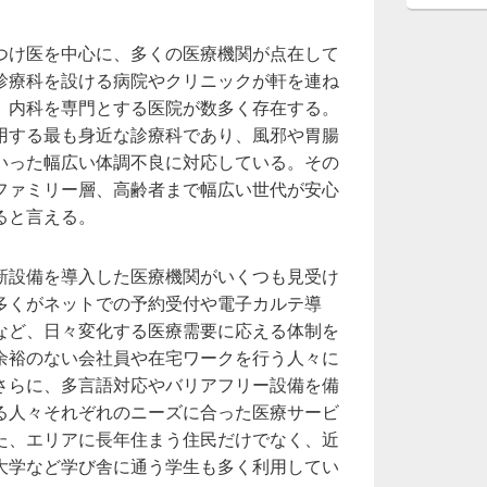
つけ医を中心に、多くの医療機関が点在して
診療科を設ける病院やクリニックが軒を連ね
、内科を専門とする医院が数多く存在する。
用する最も身近な診療科であり、風邪や胃腸
いった幅広い体調不良に対応している。その
ファミリー層、高齢者まで幅広い世代が安心
ると言える。
新設備を導入した医療機関がいくつも見受け
多くがネットでの予約受付や電子カルテ導
など、日々変化する医療需要に応える体制を
余裕のない会社員や在宅ワークを行う人々に
さらに、多言語対応やバリアフリー設備を備
る人々それぞれのニーズに合った医療サービ
た、エリアに長年住まう住民だけでなく、近
大学など学び舎に通う学生も多く利用してい