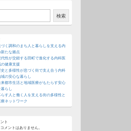
検索
稿
息づく調和のまち人と暮らしを支える内
の新たな拠点
現代性が交錯する田町で進化する内科医
域の健康支援
歴史と多様性が息づく街で支え合う内科
地域の安心な暮らし
未来都市生活と地域医療がもたらす安心
な暮らし
暮らす人と働く人を支える街の多様性と
医療ネットワーク
メント
るコメントはありません。