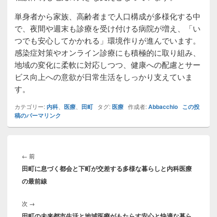
単身者から家族、高齢者まで人口構成が多様化する中
で、夜間や週末も診療を受け付ける病院が増え、「い
つでも安心してかかれる」環境作りが進んでいます。
感染症対策やオンライン診療にも積極的に取り組み、
地域の変化に柔軟に対応しつつ、健康への配慮とサー
ビス向上への意欲が日常生活をしっかり支えていま
す。
カテゴリー:
内科
、
医療
、
田町
タグ:
医療
作成者:
Abbacchio
この投
稿のパーマリンク
投
稿
前
←
前
ナ
田町に息づく都会と下町が交差する多様な暮らしと内科医療
の
ビ
の最前線
投
ゲ
稿:
ー
次
次
→
シ
田町の未来都市生活と地域医療がもたらす安心と快適な暮ら
の