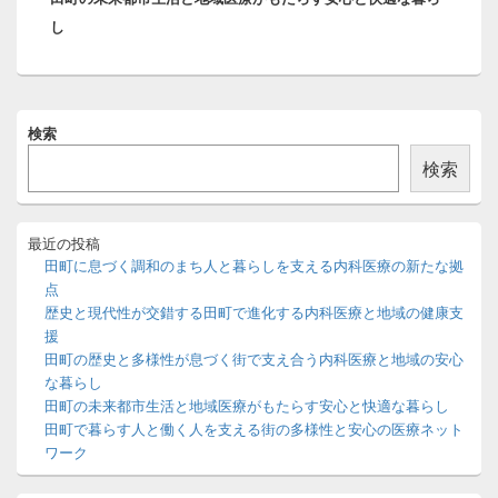
ョ
し
投
ン
稿:
メ
検索
イ
ン
検索
サ
イ
ド
バ
最近の投稿
ー
田町に息づく調和のまち人と暮らしを支える内科医療の新たな拠
ウ
点
ィ
歴史と現代性が交錯する田町で進化する内科医療と地域の健康支
ジ
援
ェ
ッ
田町の歴史と多様性が息づく街で支え合う内科医療と地域の安心
ト
な暮らし
エ
田町の未来都市生活と地域医療がもたらす安心と快適な暮らし
リ
田町で暮らす人と働く人を支える街の多様性と安心の医療ネット
ア
ワーク