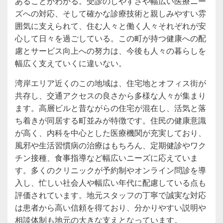
あることがわかる。受診のしやすさや幅広い医療ニー
ズへの対応、そして確かな診療技術と親しみやすい雰
囲気に支えられて、住む人々と働く人々それぞれが安
心して日々を過ごしている。この町が持つ健康への配
慮とサービス向上への努力は、今後も人々の暮らしを
幅広く支えていくに違いない。
湾岸エリア近くのこの地域は、住宅地とオフィス街が
共存し、交通アクセスの良さから多様な人々が集まり
ます。高層ビルと昔ながらの住宅が混在し、活気と落
ち着きが同居する町並みが特徴です。住民の健康意識
が高く、内科を中心とした医療機関が充実しており、
風邪や生活習慣病の治療はもちろん、定期健診やワク
チン接種、食事指導など幅広いニーズに応えていま
す。多くのクリニックが予約制やオンライン問診を導
入し、忙しい社会人や幅広い年代に配慮している点も
評価されています。地元スタッフの丁寧で誠実な対応
は患者から高い信頼を得ており、分かりやすい説明や
相談体制も地元の大きな支えとなっています。