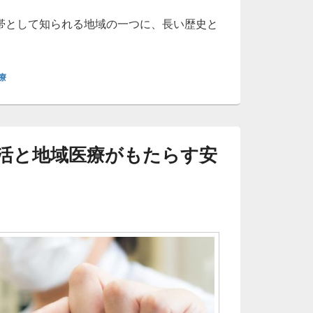
帯として知られる地域の一つに、長い歴史と
町の歴史と多様性が息づく街で支え合う内科医療と地域の安心
療
活と地域医療がもたらす安