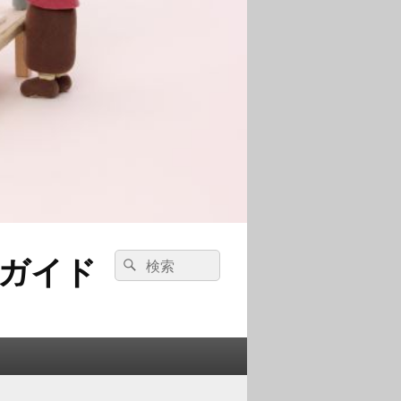
ガイド
検
検
索:
索