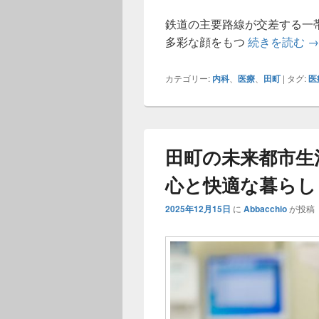
鉄道の主要路線が交差する一
田
多彩な顔をもつ
続きを読む
→
カテゴリー:
内科
、
医療
、
田町
|
タグ:
医
田町の未来都市生
心と快適な暮らし
2025年12月15日
に
Abbacchio
が投稿