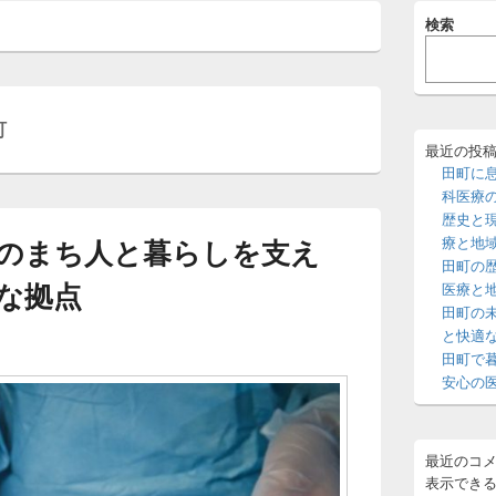
メ
検索
イ
ン
サ
イ
ド
町
バ
ー
最近の投
ウ
田町に
ィ
科医療
ジ
歴史と
ェ
のまち人と暮らしを支え
療と地
ッ
田町の
ト
な拠点
エ
医療と
リ
田町の
ア
と快適
田町で
安心の
最近のコ
表示でき