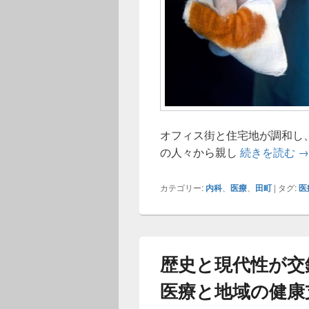
オフィス街と住宅地が調和し
田
の人々から親し
続きを読む
→
カテゴリー:
内科
、
医療
、
田町
|
タグ:
医
歴史と現代性が交
医療と地域の健康