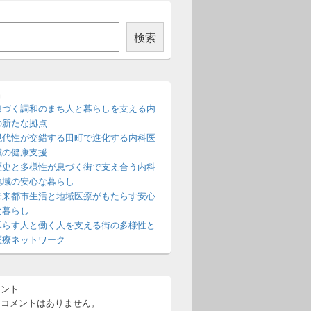
検索
稿
息づく調和のまち人と暮らしを支える内
の新たな拠点
現代性が交錯する田町で進化する内科医
域の健康支援
歴史と多様性が息づく街で支え合う内科
地域の安心な暮らし
未来都市生活と地域医療がもたらす安心
な暮らし
暮らす人と働く人を支える街の多様性と
医療ネットワーク
メント
るコメントはありません。